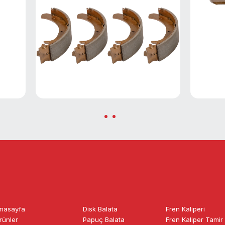
nasayfa
Disk Balata
Fren Kaliperi
rünler
Papuç Balata
Fren Kaliper Tamir